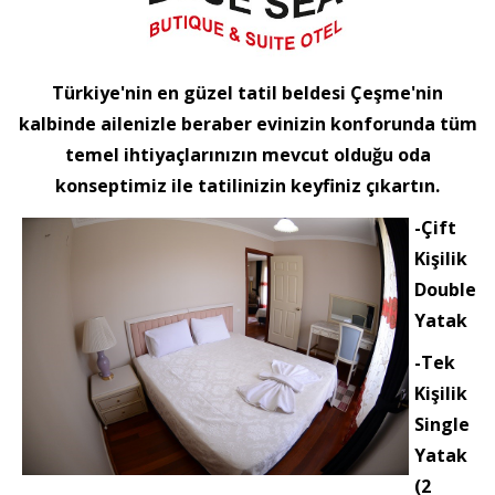
Türkiye'nin en güzel tatil beldesi Çeşme'nin
kalbinde ailenizle beraber evinizin konforunda tüm
temel ihtiyaçlarınızın mevcut olduğu oda
konseptimiz ile tatilinizin keyfiniz çıkartın.
-Çift
Kişilik
Double
Yatak
-Tek
Kişilik
Single
Yatak
(2