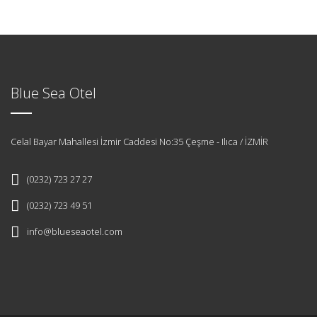
Blue Sea Otel
Celal Bayar Mahallesi İzmir Caddesi No:35 Çeşme - Ilıca / İZMİR
(0232) 723 27 27
(0232) 723 49 51
info@blueseaotel.com